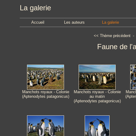
La galerie
Accueil
Les auteurs
La galerie
<<
Thème précédent
Faune de l'a
Manchots royaux - Colonie
Manchots royaux - Colonie
Manch
(Aptenodytes patagonicus)
au matin
(Apte
(Aptenodytes patagonicus)