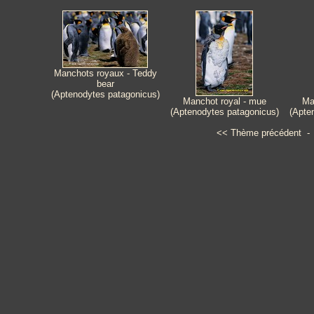
Manchots royaux - Teddy
bear
(Aptenodytes patagonicus)
Manchot royal - mue
Ma
(Aptenodytes patagonicus)
(Apte
<<
Thème précédent