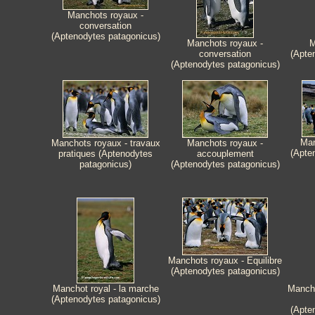
Manchots royaux -
conversation
(Aptenodytes patagonicus)
Manchots royaux -
M
conversation
(Apte
(Aptenodytes patagonicus)
Man
Manchots royaux - travaux
Manchots royaux -
(Apte
pratiques (Aptenodytes
accouplement
patagonicus)
(Aptenodytes patagonicus)
Manchots royaux - Equilibre
(Aptenodytes patagonicus)
Manchot royal - la marche
Mancho
(Aptenodytes patagonicus)
(Apte