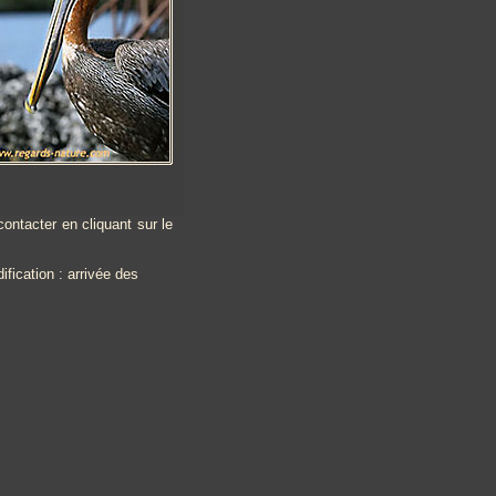
ontacter en cliquant sur le
ication : arrivée des manchots royaux dans la rubrique "les News". Vous en 